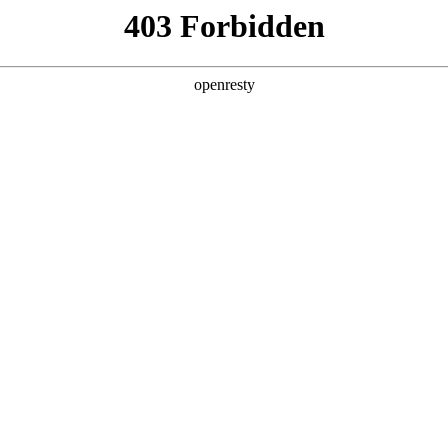
值，助力企业从效率优化跃向智能跃升，在数智浪潮中锚定进化方向。
皮书由EVO真人数码、德勤中国（Deloitte）与中国信息通信研究院（CAIC
，构建了从战略规划到技术落地的全周期指引体系，
提供系统性解决方案。
，而非站在模型演化的必经之路上，要即避免涉足可预见的、未来会被